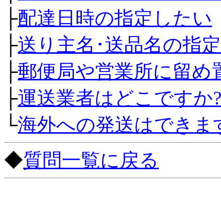
├
配達日時の指定したい
├
送り主名･送品名の指
├
郵便局や営業所に留め
├
運送業者はどこですか
└
海外への発送はできま
◆
質問一覧に戻る