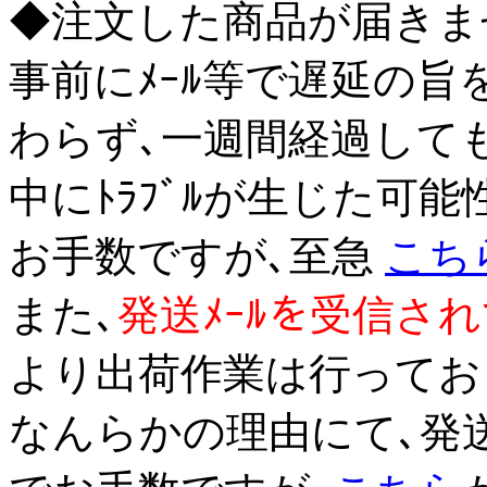
◆注文した商品が届きま
事前にﾒｰﾙ等で遅延の
わらず､一週間経過して
中にﾄﾗﾌﾞﾙが生じた可
お手数ですが､至急
こち
また､
発送ﾒｰﾙを受信さ
より出荷作業は行ってお
なんらかの理由にて､発