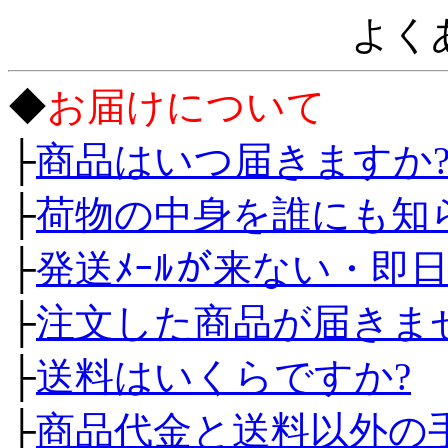
よく
◆
お届けについて
├
商品はいつ届きますか
├
荷物の中身を誰にも知
├
発送ﾒｰﾙが来ない・即
├
注文した商品が届きま
├
送料はいくらですか?
├
商品代金と送料以外の手