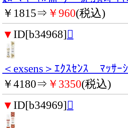
￥1815⇒
￥960
(税込)
▼
ID[b34968]

＜exsens＞ｴｸｽｾﾝｽ ﾏｯｻｰ
￥4180⇒
￥3350
(税込)
▼
ID[b34969]
