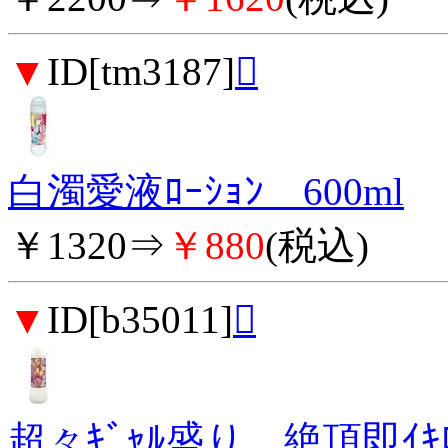
▼
ID[tm3187]

白濁愛液ﾛｰｼｮﾝ 600ml
￥1320⇒
￥880
(税込)
▼
ID[b35011]

超々ｷﾞｬﾙ盛り 絶頂即ｲｷﾛｰ