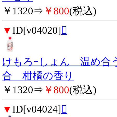
￥1320⇒
￥800
(税込)
▼
ID[v04020]

けもろｰしょん 温め合
合 柑橘の香り
￥1320⇒
￥800
(税込)
▼
ID[v04024]
