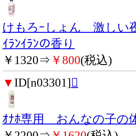
けもろｰしょん 激しい夜に
ｲﾗﾝｲﾗﾝの香り
￥1320⇒
￥800
(税込)
▼
ID[n03301]

ｵﾅﾎ専用 おんなの子の体臭
￥2200⇒
￥1620
(税込)