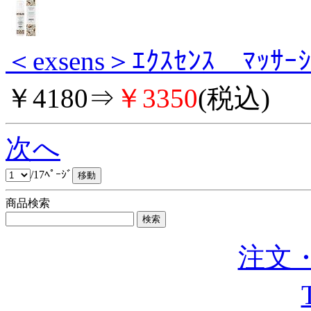
＜exsens＞ｴｸｽｾﾝｽ ﾏｯｻ
￥4180⇒
￥3350
(税込)
次へ
/17ﾍﾟｰｼﾞ
商品検索
注文・