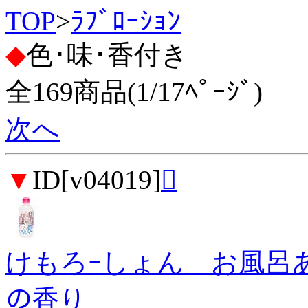
TOP
>
ﾗﾌﾞﾛｰｼｮﾝ
◆
色･味･香付き
全169商品(1/17ﾍﾟｰｼﾞ)
次へ
▼
ID[v04019]

けもろｰしょん お風呂あが
の香り