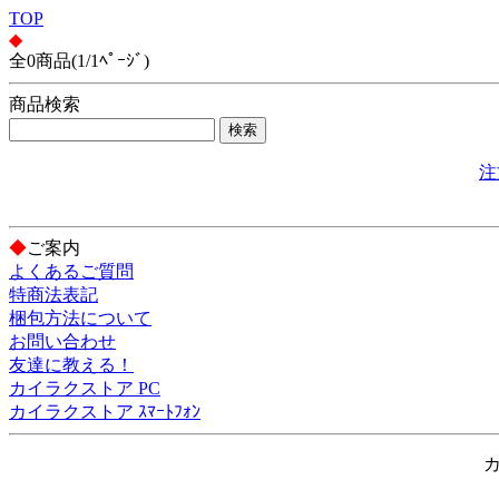
TOP
◆
全0商品(1/1ﾍﾟｰｼﾞ)
商品検索
注
◆
ご案内
よくあるご質問
特商法表記
梱包方法について
お問い合わせ
友達に教える！
カイラクストア PC
カイラクストア ｽﾏｰﾄﾌｫﾝ