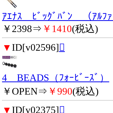
ｱｴﾅｽ ﾋﾞｯｸﾞﾊﾞﾝ （ｱﾙﾌ
￥2398⇒
￥1410
(税込)
▼
ID[v02596]

4 BEADS（ﾌｫｰﾋﾞｰｽﾞ）
￥OPEN⇒
￥990
(税込)
▼
ID[v02375]
