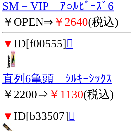
SM－VIP ｱ○ﾙﾋﾞｰｽﾞ6
￥OPEN⇒
￥2640
(税込)
▼
ID[f00555]

直列6亀頭 ｼﾙｷｰｼｯｸｽ
￥2200⇒
￥1130
(税込)
▼
ID[b33507]
