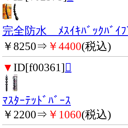
完全防水 ﾒｽｲｷﾊﾞｯｸﾊﾞｲ
￥8250⇒
￥4400
(税込)
▼
ID[f00361]

ﾏｽﾀｰﾃｯﾄﾞﾊﾞｰｽ
￥2200⇒
￥1060
(税込)