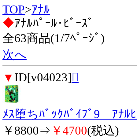
TOP
>
ｱﾅﾙ
◆
ｱﾅﾙﾊﾟｰﾙ･ﾋﾞｰｽﾞ
全63商品(1/7ﾍﾟｰｼﾞ)
次へ
▼
ID[v04023]

ﾒｽ堕ちﾊﾞｯｸﾊﾞｲﾌﾞ9 ｱﾅﾙ
￥8800⇒
￥4700
(税込)