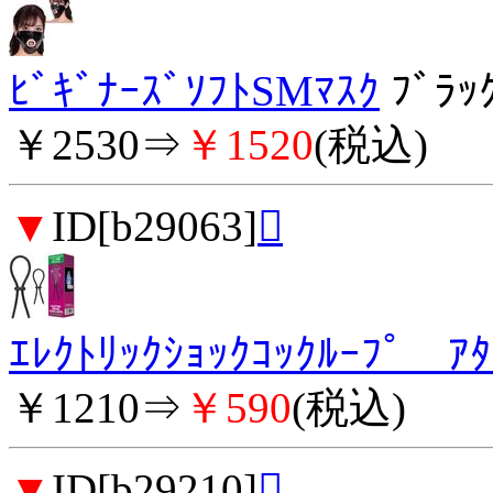
ﾋﾞｷﾞﾅｰｽﾞｿﾌﾄSMﾏｽｸ
ﾌﾞﾗｯ
￥2530⇒
￥1520
(税込)
▼
ID[b29063]

ｴﾚｸﾄﾘｯｸｼｮｯｸｺｯｸﾙｰﾌﾟ ｱﾀ
￥1210⇒
￥590
(税込)
▼
ID[b29210]
