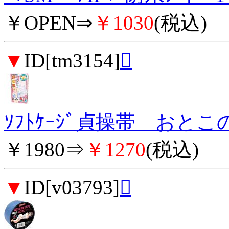
￥OPEN⇒
￥1030
(税込)
▼
ID[tm3154]

ｿﾌﾄｹｰｼﾞ貞操帯 おとこの
￥1980⇒
￥1270
(税込)
▼
ID[v03793]
