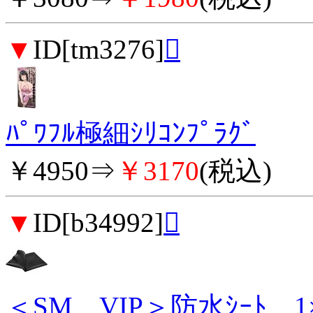
▼
ID[tm3276]

ﾊﾟﾜﾌﾙ極細ｼﾘｺﾝﾌﾟﾗｸﾞ
￥4950⇒
￥3170
(税込)
▼
ID[b34992]

＜SM VIP＞防水ｼｰﾄ 1×