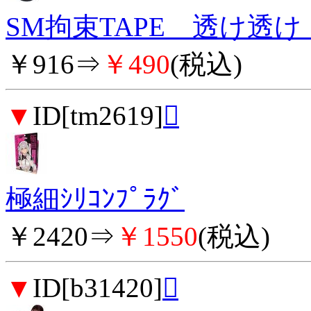
SM拘束TAPE 透け透け
￥916⇒
￥490
(税込)
▼
ID[tm2619]

極細ｼﾘｺﾝﾌﾟﾗｸﾞ
￥2420⇒
￥1550
(税込)
▼
ID[b31420]
