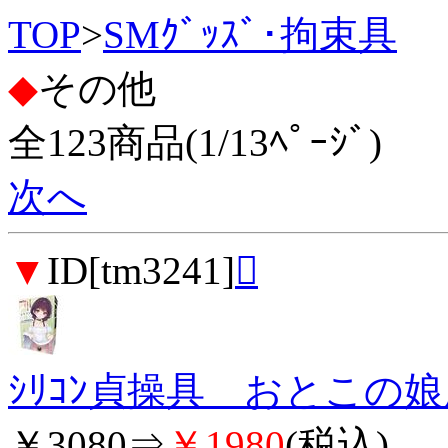
TOP
>
SMｸﾞｯｽﾞ･拘束具
◆
その他
全123商品(1/13ﾍﾟｰｼﾞ)
次へ
▼
ID[tm3241]

ｼﾘｺﾝ貞操具 おとこの娘用 
￥3080⇒
￥1980
(税込)