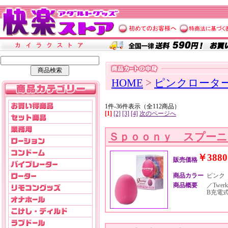
HOME
>
ピンクロータ
1件-36件表示（全112商品）
[1]
[2]
[3]
[4]
次のページへ
Ｓｐｏｏｎｙ スプー
￥3880
販売価格
商品カラー
ピンク
商品概要
／Twer
B充電