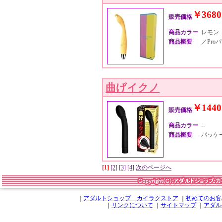
￥3680
販売価格
商品カラー
レモン
商品概要
／Proパ
曲げイクノ
￥1440
販売価格
商品カラー
--
商品概要
パッケージ
[1]
[2]
[3]
[4]
次のページへ
｜
アダルトショップ カイラクストア
｜
初めてのお客
｜
リンクについて
｜
サイトマップ
｜
アダル