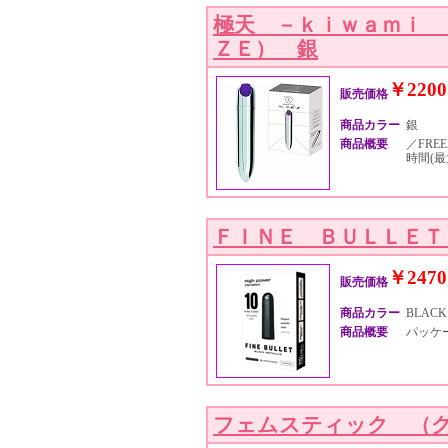
極天 －ｋｉｗａｍｉ 
ＺＥ） 銀
￥2200
販売価格
商品カラー
銀
商品概要
／FREE
時間(最
ＦＩＮＥ ＢＵＬＬＥＴ
￥2470
販売価格
商品カラー
BLACK 
商品概要
パッケージ
フェムスティック （