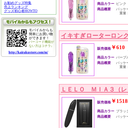
お勧めグッズ特集
商品カラー
ピンク
売上ランキング
商品概要
パッケージ
グッズ初心者HOWTO
重量：
モバイルからも
簡単にお買い物
イキすぎローターロン
ができます！
バーコード機能が
ない方はコチラ↓
￥610
販売価格
http://kairakustore.com/m/
商品カラー
パープ
商品概要
パッケージ
重量：
ＬＥＬＯ ＭＩＡ３（
￥1518
販売価格
商品カラー
ブラッ
商品概要
パッケージ